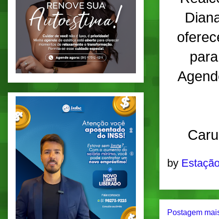
Diana
oferec
para
Agende
Caru
by
Estação
Postagem mais