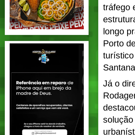
tráfego
estrutur
longo pr
Porto de
turístic
Santana
Já o di
Rodagem
destaco
solução
urbanís