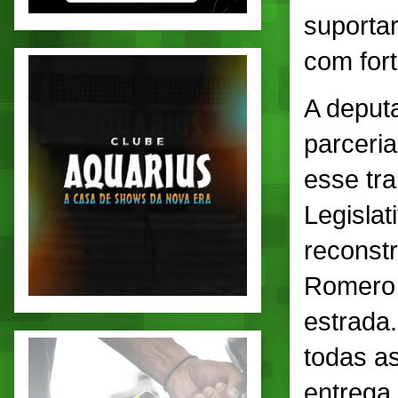
suportar
com fort
A deput
parceri
esse tr
Legisla
reconst
Romero 
estrada
todas a
entrega 