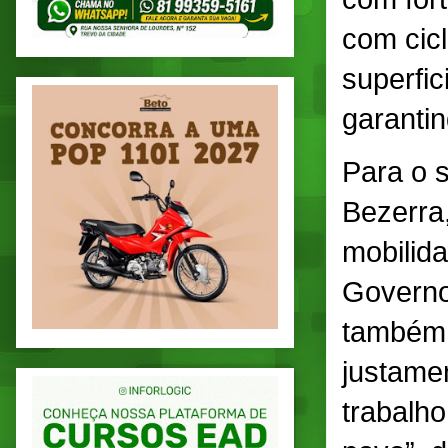
com cic
superfic
garantin
Para o s
Bezerra
mobilid
Governo
também 
justame
trabalho