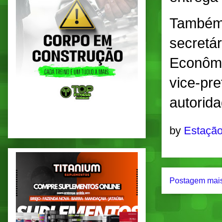
Também 
secretá
Econômi
vice-pre
autorida
by
Estação
Postagem mais