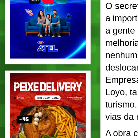
O secret
a import
a gente
melhori
nenhuma
deslocam
Empresa
Loyo, t
turismo.
vias da 
A obra 