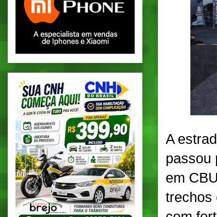
A estra
passou 
em CBUQ
trechos 
com for