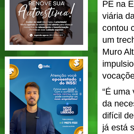
PE na Es
viária d
contou 
um trech
Muro Alt
impulsio
vocaçõe
“É uma 
da nece
difícil 
já está