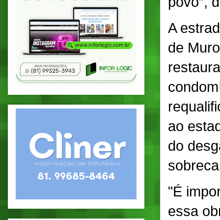
povo”, d
A estra
de Muro 
restaur
condomí
requali
ao esta
do desga
sobreca
"É impor
essa obr