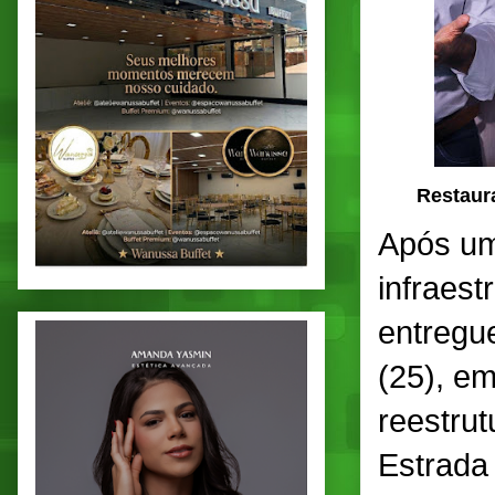
Restaur
Após um
infraest
entregu
(25), em
reestru
Estrada