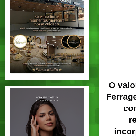
O valo
Ferrag
co
r
incor