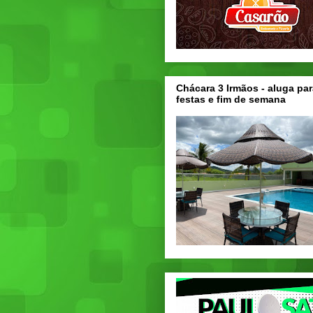
Chácara 3 Irmãos - aluga par
festas e fim de semana