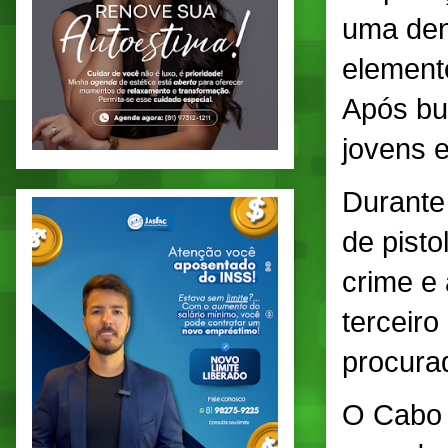
uma den
elemento
Após bus
jovens e
Durante
de pisto
crime e
terceiro
procura
O Cabo 