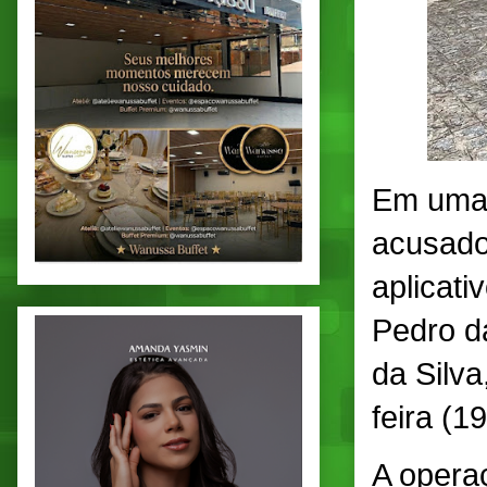
Em uma 
acusado
aplicati
Pedro d
da Silva
feira (1
A operaç