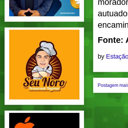
morador
autuado
encamin
Fonte: 
by
Estação
Postagem mais