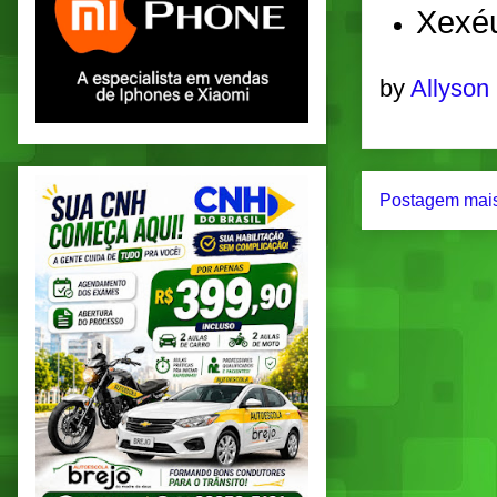
Xexé
by
Allyson
Postagem mais