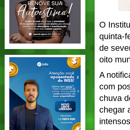
O Instit
quinta-f
de sever
oito mu
A notifi
com pos
chuva de
chegar a
intensos