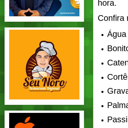
hora.
Confira 
Água 
Bonit
Cate
Cortê
Grav
Palm
Passi