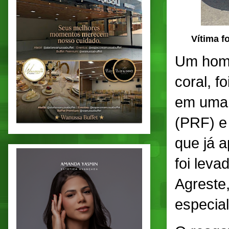
Vítima f
Um home
coral, f
em uma 
(PRF) e
que já 
foi leva
Agreste
especial