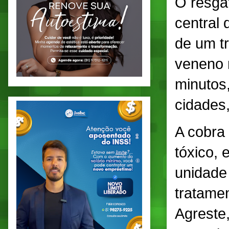
O resgat
central
de um t
veneno 
minutos,
cidades,
A cobra
tóxico,
unidade
tratame
Agreste,