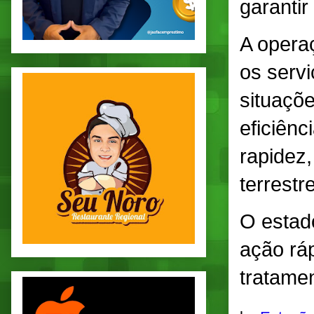
garantir
A opera
os serv
situaçõ
eficiên
rapidez
terrest
O estad
ação rá
tratame