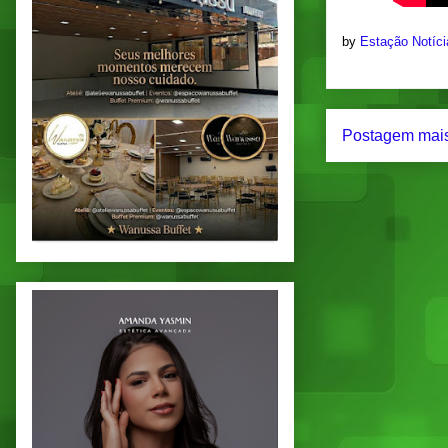
by
Estação Notíc
Postagem mais