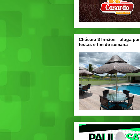
Chácara 3 Irmãos - aluga par
festas e fim de semana