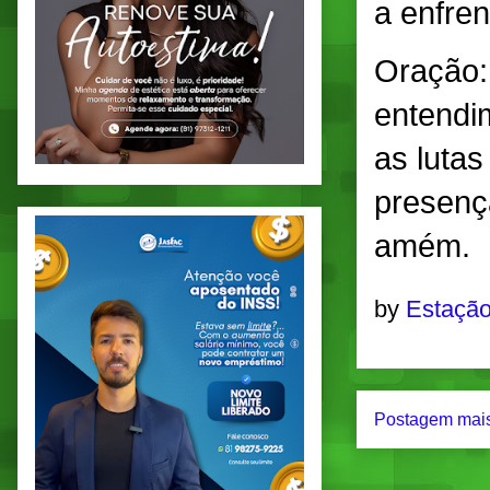
a enfren
Oração:
entendi
as luta
presenç
amém.
by
Estação
Postagem mais