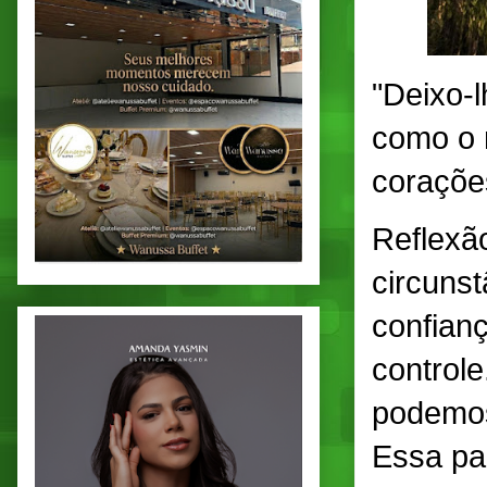
"Deixo-
como o 
coraçõe
Reflexã
circuns
confian
control
podemos
Essa pa