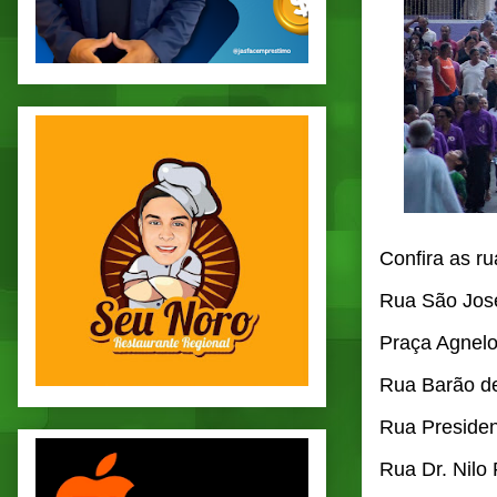
Confira as r
Rua São Jos
Praça Agnel
Rua Barão d
Rua Preside
Rua Dr. Nilo