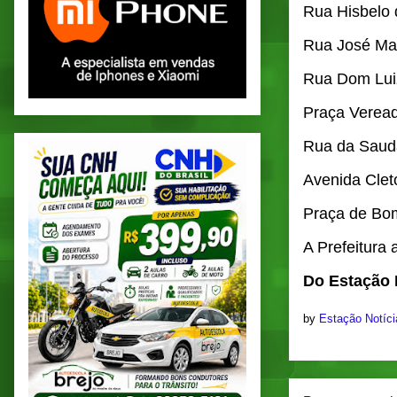
Rua Hisbelo 
Rua José Mar
Rua Dom Luiz
Praça Veread
Rua da Sau
Avenida Cle
Praça de Bo
A Prefeitura
Do Estação 
by
Estação Notíc