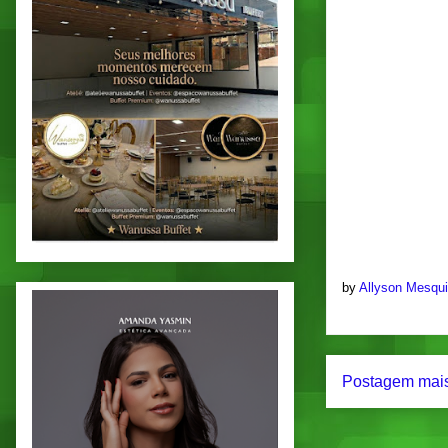
by
Allyson Mesqu
Postagem mais