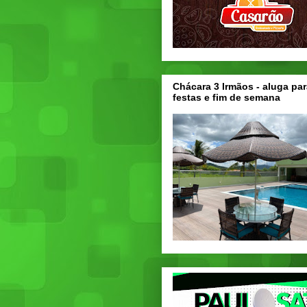
Chácara 3 Irmãos - aluga par
festas e fim de semana