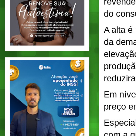
revended
do cons
A alta é
da dema
elevaçã
produçã
reduzir
Em nível
preço e
Especia
com a q