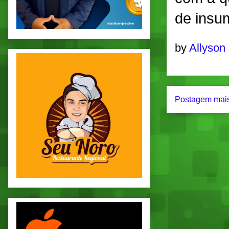
de insu
by
Allyson
Postagem mais