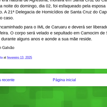
 era natural de Agrestina, morava em Santa Cruz do Ca
na noite do domingo, dia 02, foi esfaqueado pela espos
o. A 21ª Delegacia de Homicídios de Santa Cruz do Capi
 o caso.
encaminhado para o IML de Caruaru e deverá ser liberad
-feira. O corpo será velado e sepultado em Camocim de 
iu durante alguns anos e aonde a sua mãe reside.
n Galvão
ita
at
fevereiro 13, 2025
 recente
Página inicial