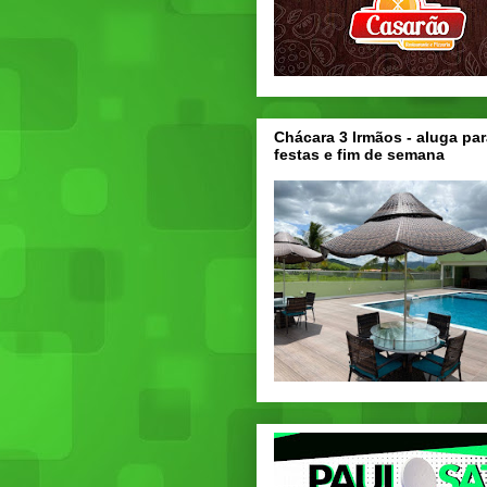
Chácara 3 Irmãos - aluga par
festas e fim de semana