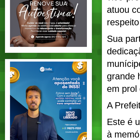
atuou c
respeito
Sua part
dedicaç
munícip
grande 
em prol 
A Prefei
Este é 
à memór