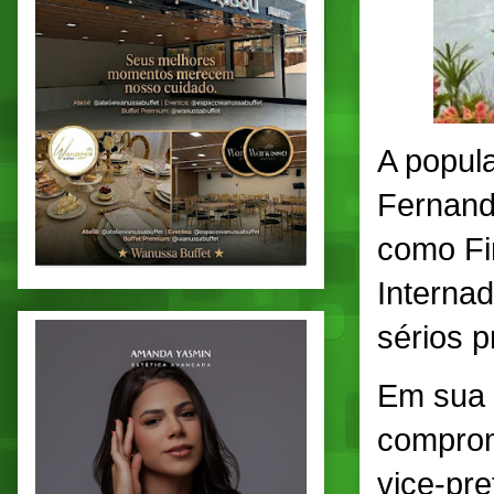
A popul
Fernand
como Fir
Internad
sérios 
Em sua t
comprom
vice-pre