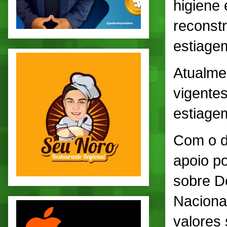
higiene 
reconstr
estiagem
Atualme
vigente
estiage
Com o de
apoio p
sobre De
Naciona
valores