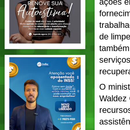
ações e
fornecim
trabalha
de limpe
também 
serviço
recupera
O minis
Waldez 
recurso
assistên