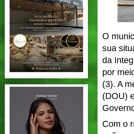
O munic
sua sit
da Inte
por meio
(3). A m
(DOU) e 
Governo
Com o r