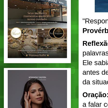
"Respond
Provérb
Reflexã
palavra
Ele sabi
antes d
da situa
Oração
a falar