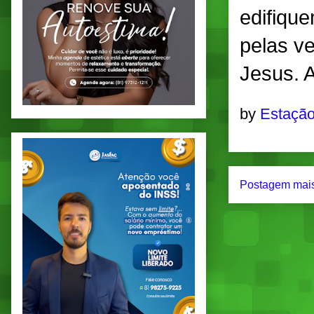
edifiqu
pelas v
Jesus.
by
Estação
Postagem mais