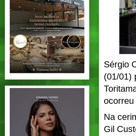
Sérgio 
(01/01)
Toritam
ocorreu
Na ceri
Gil Cust