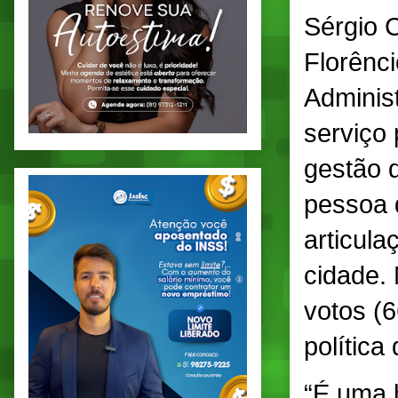
Sérgio 
Florênci
Administ
serviço 
gestão 
pessoa 
articul
cidade.
votos (6
política
“É uma h