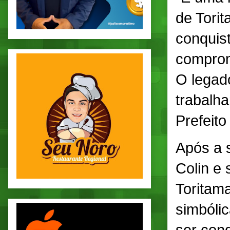
de Tori
conquis
comprom
O legad
trabalh
Prefeito
Após a 
Colin e 
Toritam
simbólic