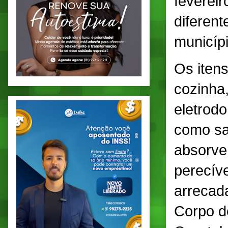
fevereir
diferen
municíp
Os itens
cozinha,
eletrodo
como sa
absorven
perecíve
arrecad
Corpo d