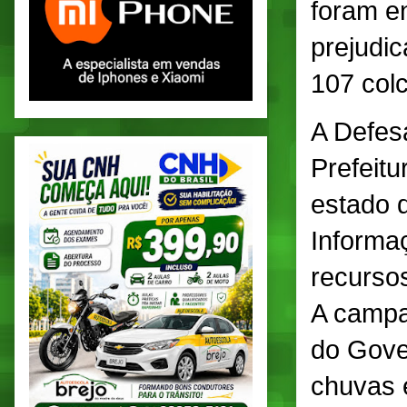
foram en
prejudic
107 col
A Defes
Prefeit
estado 
Informaç
recursos
A campa
do Gove
chuvas e