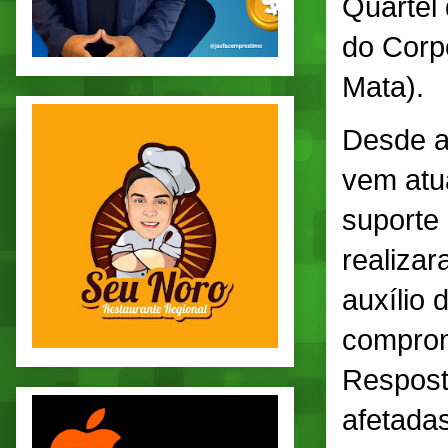
Quartel
do Corp
Mata).
Desde a 
vem atu
suporte
realiza
auxílio 
comprom
Respost
afetada