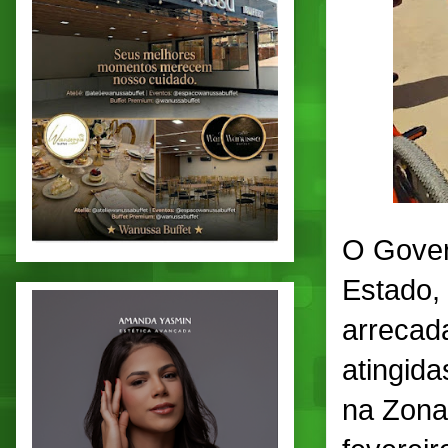
O Gover
Estado, 
arrecada
atingida
na Zona