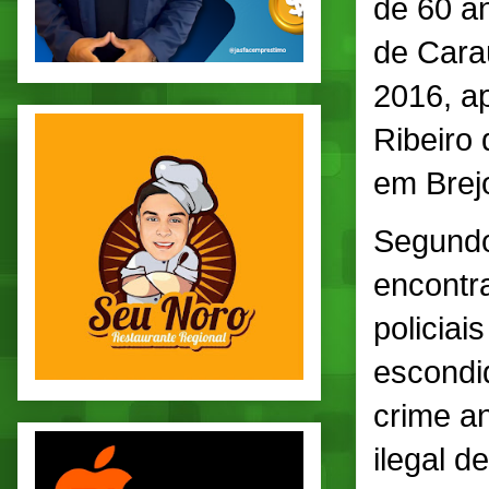
de 60 a
de Cara
2016, ap
Ribeiro 
em Brej
Segundo 
encontr
policiai
escondi
crime an
ilegal d