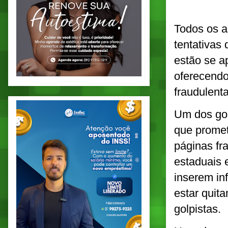
Todos os a
tentativas
estão se a
oferecendo
fraudulenta
Um dos go
que promet
páginas fra
estaduais e
inserem in
estar quit
golpistas.