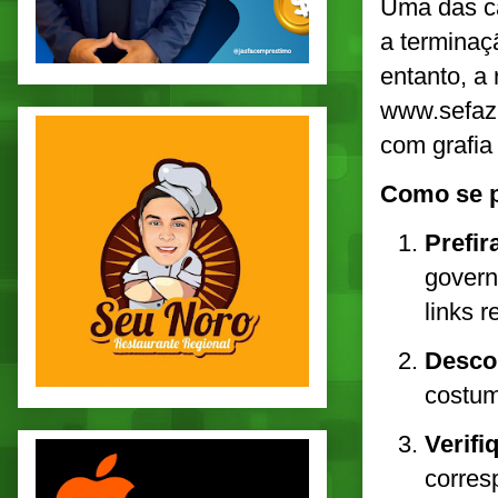
Uma das ca
a terminaç
entanto, a
www.sefaz.
com grafia
Como se p
Prefir
govern
links 
Desco
costum
Verifi
corres