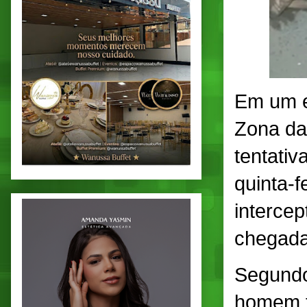
Em um e
Zona da
tentativ
quinta-f
interce
chegada 
Segundo
homem t