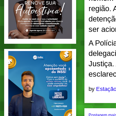
região. 
detençã
ser aci
A Políci
delegac
Justiça.
esclarec
by
Estação
Postagem mais