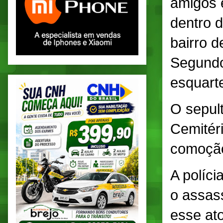
amigos 
dentro 
bairro d
Segundo
esquart
O sepul
Cemitéri
comoção
A políci
o assas
esse at