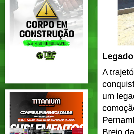
Legado
A trajet
conquis
um lega
comoção
Pernamb
Brejo d