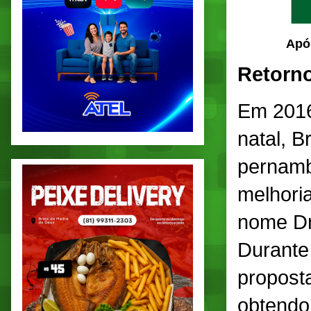
Após
Retorno
Em 2016
natal, 
pernamb
melhoria
nome Dr.
Durante
propost
obtendo