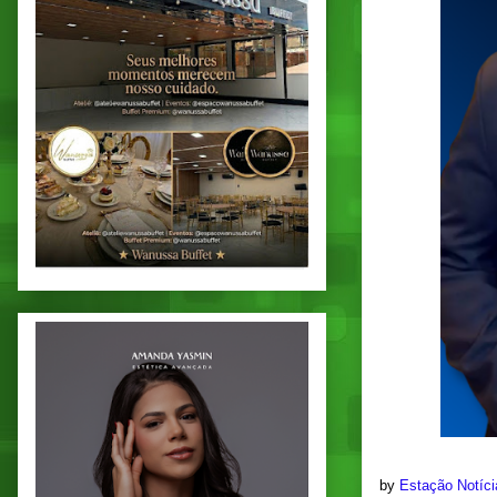
by
Estação Notíc