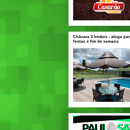
Chácara 3 Irmãos - aluga par
festas e fim de semana