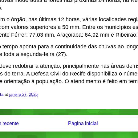
chuvas moderadas a fortes nas próximas 24 horas, na Re
.
m o órgão, nas últimas 12 horas, várias localidades re
 com valores superiores a 50 mm. Entre os municípios e
nte Férrer: 77,03 mm, Araçoiaba: 64,92 mm e Ribeirão
o tempo aponta para a continuidade das chuvas ao long
e toda a segunda-feira (27).
deve redobrar a atenção, principalmente nas áreas de r
s de terra. A Defesa Civil do Recife disponibiliza o nú
e orientação à população. O atendimento é feito em temp
ita
at
janeiro 27, 2025
 recente
Página inicial