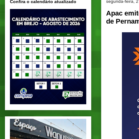
segunda-feira, 2
Confira o calendário atualizado
Apac emit
de Perna