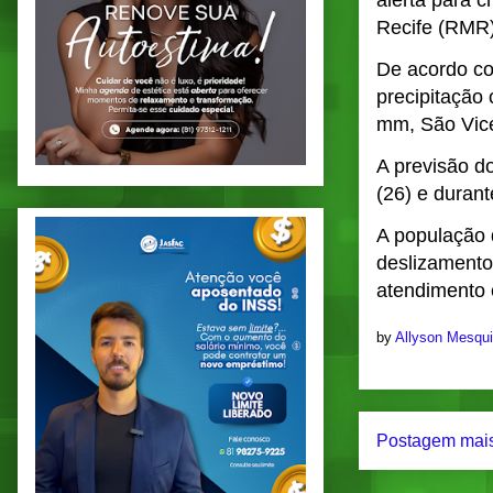
alerta para 
Recife (RMR)
De acordo co
precipitação
mm, São Vice
A previsão d
(26) e durant
A população 
deslizamento
atendimento 
by
Allyson Mesqu
Postagem mais