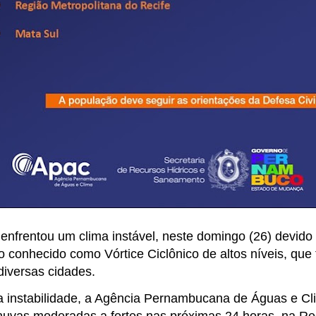
nfrentou um clima instável, neste domingo (26) devido
o conhecido como Vórtice Ciclônico de altos níveis, qu
diversas cidades.
 instabilidade, a Agência Pernambucana de Águas e Cl