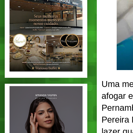
Uma men
afogar 
Pernamb
Pereira 
lazer q