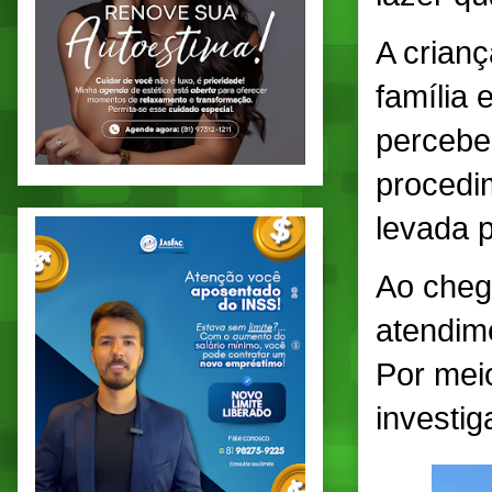
A crian
família 
percebe
procedi
levada p
Ao cheg
atendim
Por meio
investi