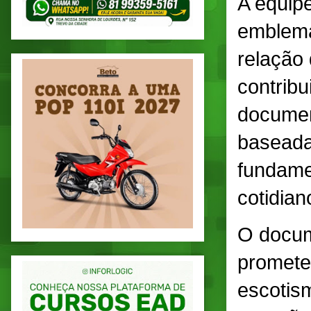
A equipe
emblemá
relação 
contribu
document
baseadas
fundame
cotidia
O docum
promete
escotis