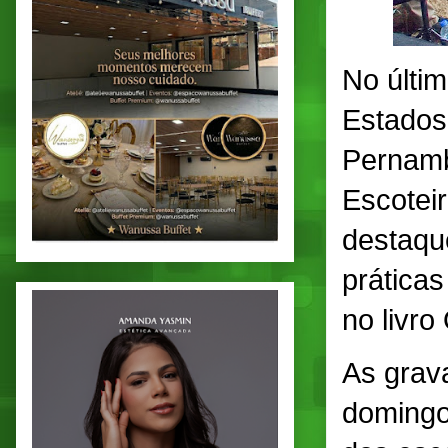
No últim
Estados
Pernamb
Escoteir
destaqu
prática
no livro
As grav
domingo 