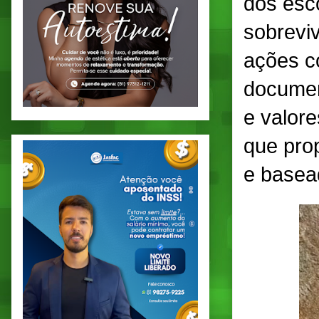
dos esco
sobrevi
ações co
document
e valore
que pro
e basea