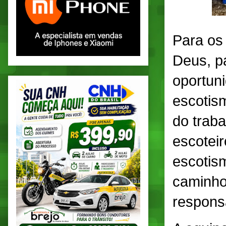
Para os
Deus, pa
oportuni
escotis
do trab
escotei
escotism
caminho
responsá