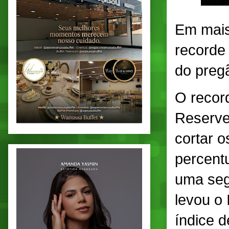
Em mais 
recorde 
do preg
O record
Reserve
cortar 
percent
uma seg
levou o 
índice 