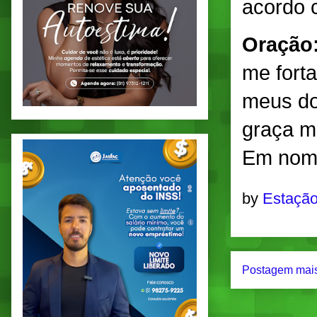
acordo 
Oração
me fort
meus do
graça m
Em nom
by
Estação
Postagem mais