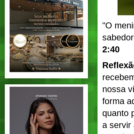
"O menin
sabedor
2:40
Reflex
recebem
nossa v
forma a
quanto 
a servi