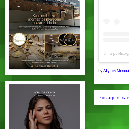
by
Allyson Mesqu
Postagem mais