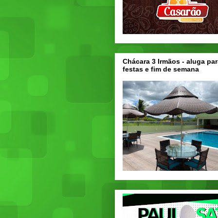
Chácara 3 Irmãos - aluga par
festas e fim de semana