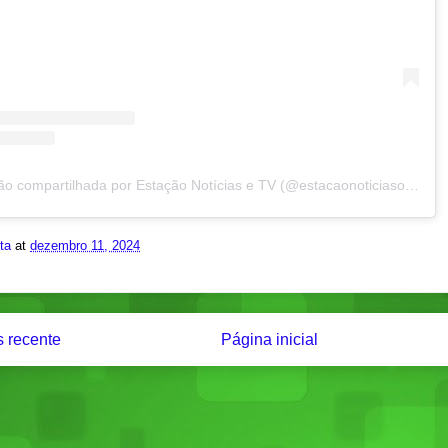
Uma publicação compartilhada por Estação Notícias e TV (@estacaonoticiasoficial)
ita
at
dezembro 11, 2024
 recente
Página inicial