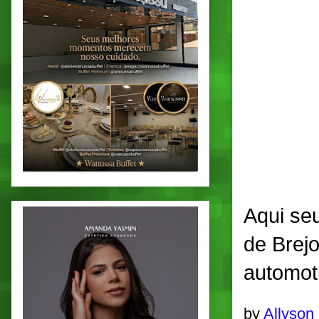
Aqui se
de Brej
automot
by
Allyson