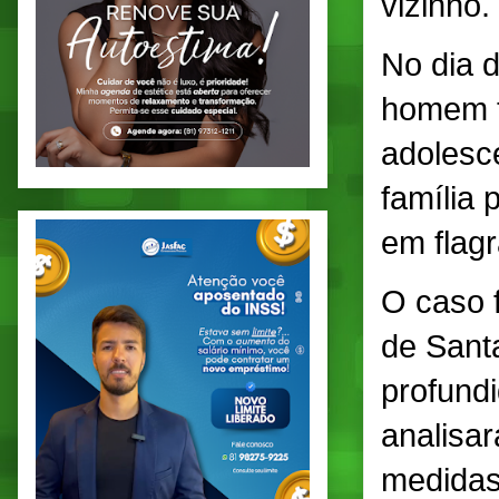
vizinho.
No dia 
homem t
adolesc
família 
em flagr
O caso f
de Sant
profundi
analisar
medidas