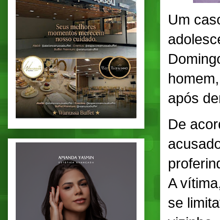
Um caso
adolesc
Domingo
homem, v
após de
De acor
acusado
proferi
A vítima
se limit