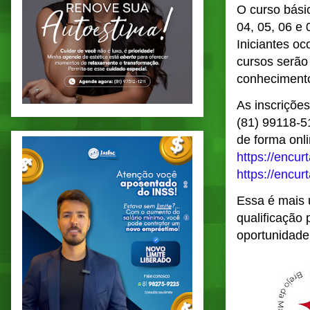
O curso bási
04, 05, 06 e
Iniciantes o
cursos serão
conhecimentos
As inscriçõe
(81) 99118-5
de forma onli
https://encu
https://encu
Essa é mais 
qualificação
oportunidade,