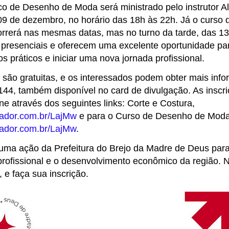
co de Desenho de Moda será ministrado pelo instrutor A
 09 de dezembro, no horário das 18h às 22h. Já o curso 
correrá nas mesmas datas, mas no turno da tarde, das 1
 presenciais e oferecem uma excelente oportunidade pa
 práticos e iniciar uma nova jornada profissional.
s são gratuitas, e os interessados podem obter mais in
144, também disponível no card de divulgação. As inscri
ne através dos seguintes links: Corte e Costura,
rtador.com.br/LajMw
e para o Curso de Desenho de Moda 
rtador.com.br/LajMw
.
uma ação da Prefeitura do Brejo da Madre de Deus para
 profissional e o desenvolvimento econômico da região. 
 e faça sua inscrição.