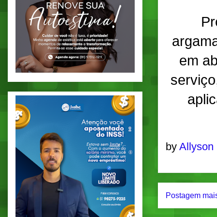
Pr
argama
em ab
serviço
apli
by
Allyson
Postagem mais