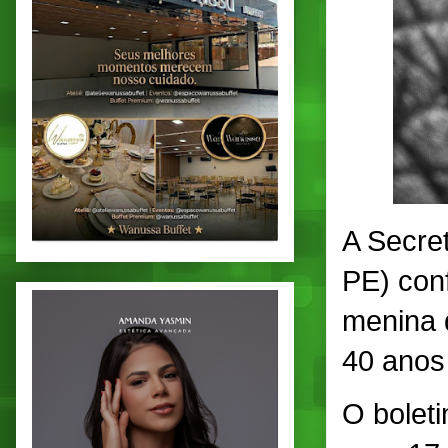
A Secre
PE) conf
menina 
40 anos
O bolet