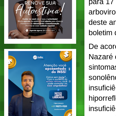
para 17
arbovir
deste a
boletim
De acor
Nazaré 
sintoma
sonolên
insufici
hiporref
insufici