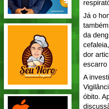
respirat
Já o ho
também 
da deng
cefaleia
dor arti
escarro
A invest
Vigilânc
óbito. A
discussã