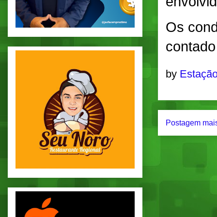
envolvi
Os cond
contado 
by
Estação
Postagem mais