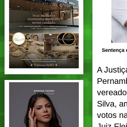
Sentença c
A Justiç
Pernamb
vereador
Silva, 
votos na
Juiz Ele