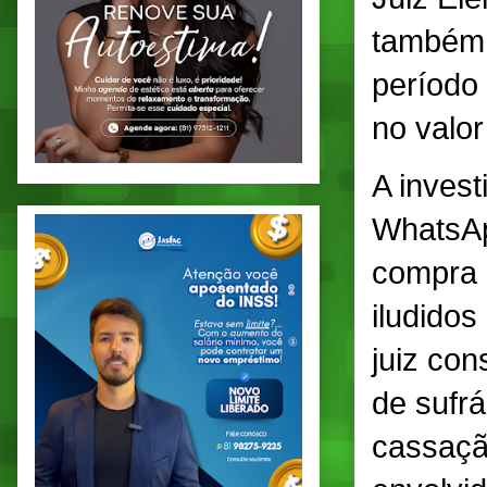
também 
período
no valo
A inves
WhatsAp
compra 
iludidos
juiz con
de sufrá
cassaçã