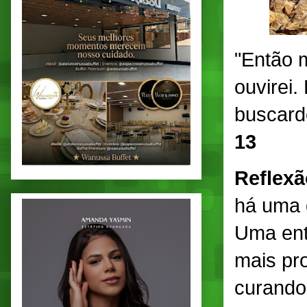
"Então m
ouvirei
buscard
13
Reflexã
há uma 
Uma ent
mais pr
curando 