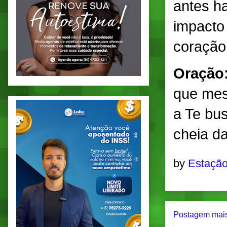
antes h
impacto
coração
Oração
que mes
a Te bus
cheia d
by
Estação
Postagem mais