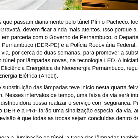
s que passam diariamente pelo túnel Plínio Pacheco, lo
 Gravatá, devem ficar ainda mais atentos. Isso porque 
 em parceria com o Governo de Pernambuco, o Departa
Pernambuco (DER-PE) e a Polícia Rodoviária Federal, 
a via, por cerca de duas semanas, para promover a subst
 túnel por lâmpadas novas, na tecnologia LED. A iniciati
Eficiência Energética da Neoenergia Pernambuco, regu
nergia Elétrica (Aneel).
 substituição das lâmpadas teve início nesta quarta-feir
. Nesses intervalos de tempo, uma faixa da via será int
istribuidora possa realizar o serviço com segurança. Pa
o DER e a PRF farão uma sinalização especial da via, 
previsão é que todas as trocas sejam concluídas dentro 
ora a iluminação do túnel, a troca das lâmpadas també