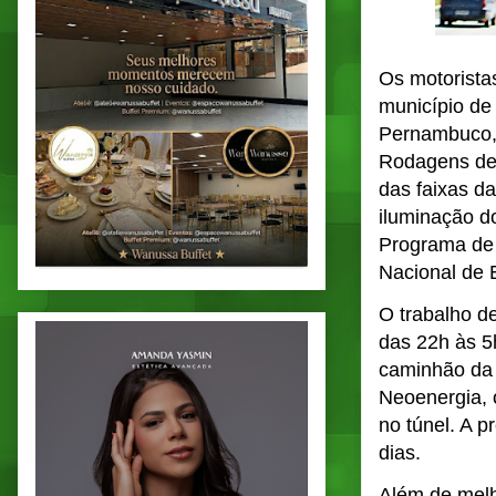
Os motorista
município de
Pernambuco,
Rodagens de 
das faixas d
iluminação do
Programa de 
Nacional de E
O trabalho de
das 22h às 5h
caminhão da d
Neoenergia, 
no túnel. A 
dias.
Além de melh