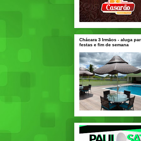
Chácara 3 Irmãos - aluga par
festas e fim de semana