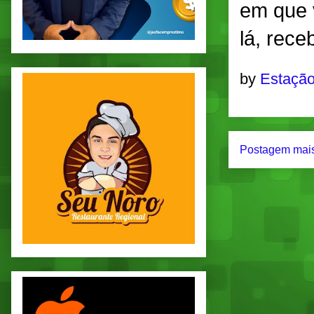
em que v
lá, rec
by
Estação
Postagem mais