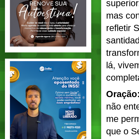
superior
mas con
refletir
santidad
transfo
lá, viv
complet
Oração
não ent
me perm
que o S