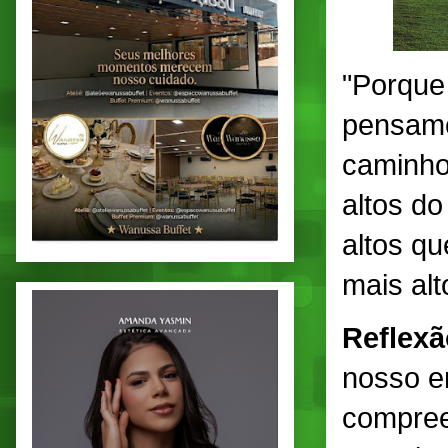
"Porque
pensame
caminho
altos d
altos q
mais al
Reflex
nosso e
compree