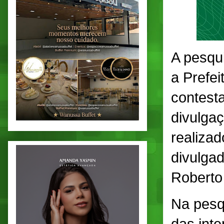
A pesqu
a Prefei
contesta
divulgaç
realizad
divulgad
Roberto 
Na pesq