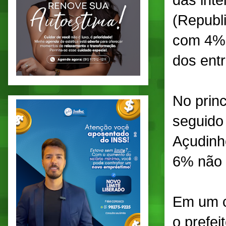
das int
(Republ
com 4%.
dos ent
No princ
seguido
Açudinh
6% não 
Em um c
o prefe