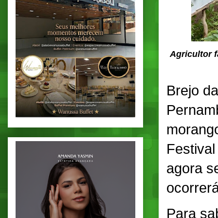
Agricultor 
Brejo d
Pernamb
morango
Festiva
agora s
ocorrerá
Para sab