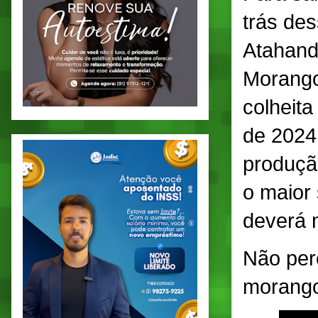
trás des
Atahand
Morango
colheita
de 2024
produçã
o maior
deverá 
Não per
morango