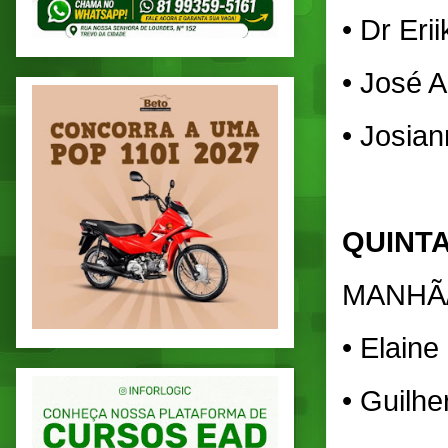
• Dr Eri
• José A
• Josian
QUINTA
MANHÃ
• Elaine
• Guilh