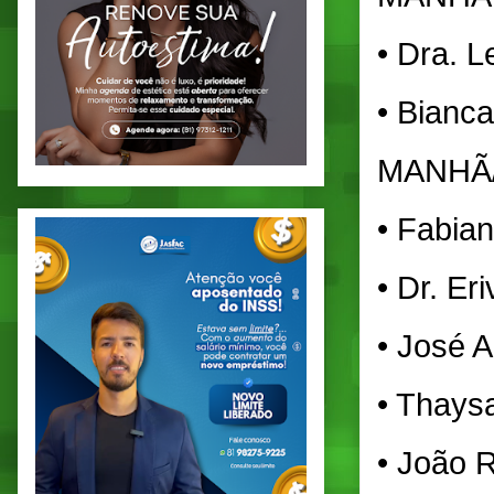
• Dra. L
• Bianca
MANHÃ
• Fabia
• Dr. Er
• José A
• Thaysa
• João R