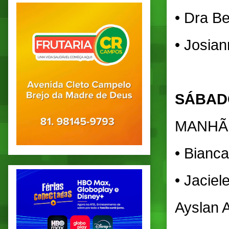
• Dra Be
• Josian
SÁBADO
MANHÃ
• Bianca
• Jaciel
Ayslan 