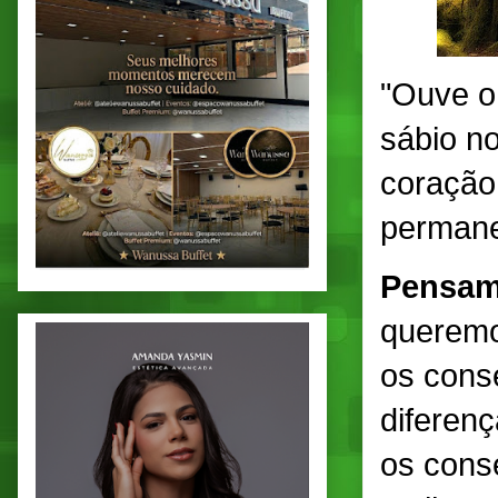
"Ouve o
sábio no
coração
perman
Pensam
queremo
os cons
diferen
os cons