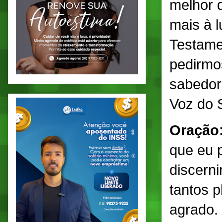
melhor 
mais à l
Testame
pedirmo
sabedor
Voz do 
Oração
que eu 
discern
tantos 
agrado.