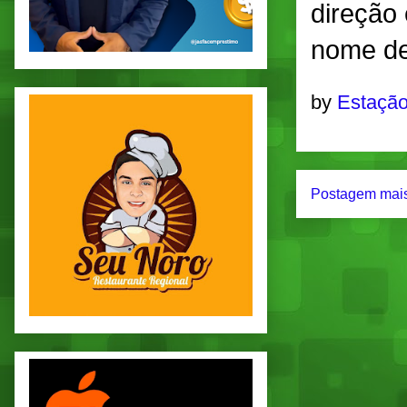
direção 
nome de
by
Estação
Postagem mais