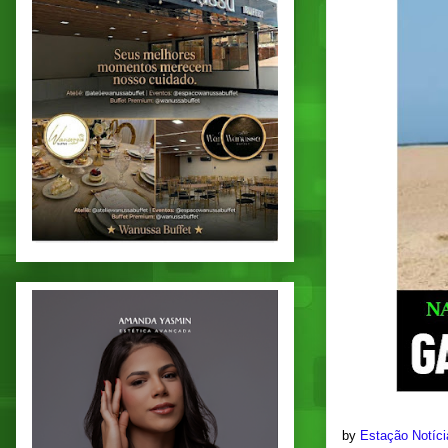
by
Estação Notíc