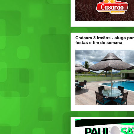
Chácara 3 Irmãos - aluga par
festas e fim de semana