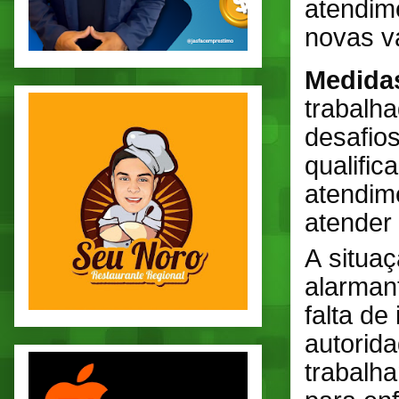
atendim
novas v
Medidas
trabalha
desafios
qualific
atendim
atender
A situa
alarman
falta de
autorid
trabalha