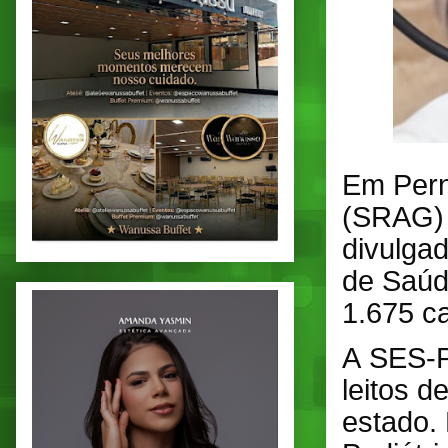
Em Pern
(SRAG) j
divulgad
de Saúd
1.675 c
A SES-P
leitos d
estado.