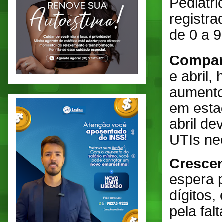
Pediátr
registra
de 0 a 9
Compar
e abril
aumento
em esta
abril de
UTIs neo
Crescen
espera p
dígitos,
pela fal