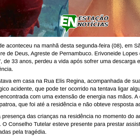
de aconteceu na manhã desta segunda-feira (08), em Sã
re de Deus, Agreste de Pernambuco. Erivoneide Lopes 
, de 33 anos, perdeu a vida após sofrer uma descarga el
ência.
stava em casa na Rua Elis Regina, acompanhada de sua
gico acidente, que pode ter ocorrido na tentava ligar alg
encontrada com uma extensão de energia nas mãos. A d
 patroa, que foi até a residência e não obteve resposta 
a presença das crianças na residência no momento do ac
 O Conselho Tutelar esteve presente para prestar assist
adas pela tragédia.