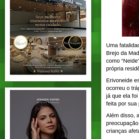
Uma fatalida
Brejo da Mad
como “Neide”
própria resid
Erivoneide e
ocorreu o trá
já que ela foi
feita por sua
Além disso, 
preocupação.
crianças afet