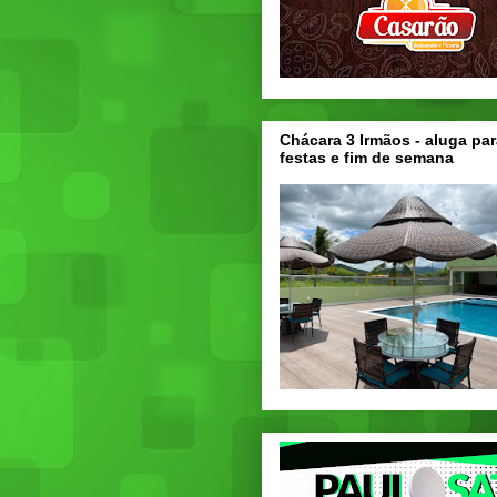
Chácara 3 Irmãos - aluga par
festas e fim de semana