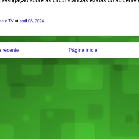
investigação sobre as circunstâncias exatas do acidente 
ias e TV
at
abril 08, 2024
 recente
Página inicial