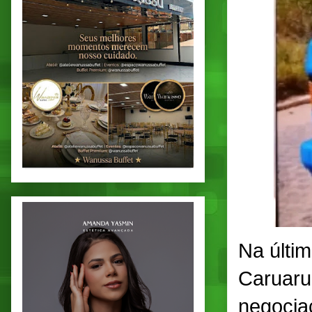
Na últi
Caruaru
negocia