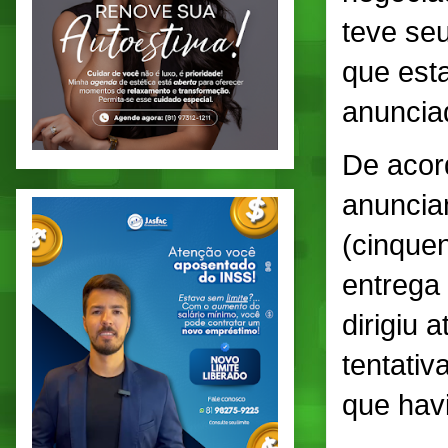
teve se
que est
anuncia
De acor
anuncia
(cinquen
entrega 
dirigiu
tentativ
que havi