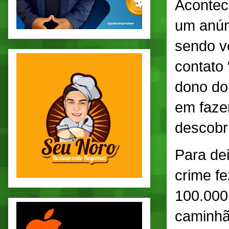
Acontece
um anún
sendo v
contato 
dono do
em faze
descobri
Para dei
crime fe
100.000,
caminhão