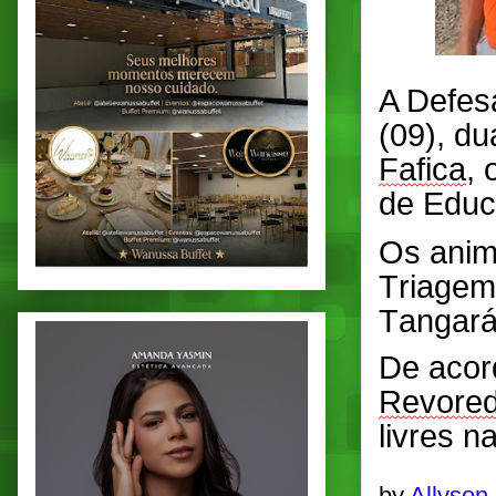
A Defesa
(09), du
Fafica
, 
de Educ
Os anim
Triagem 
Tangará
De acor
Revore
livres n
by
Allyson