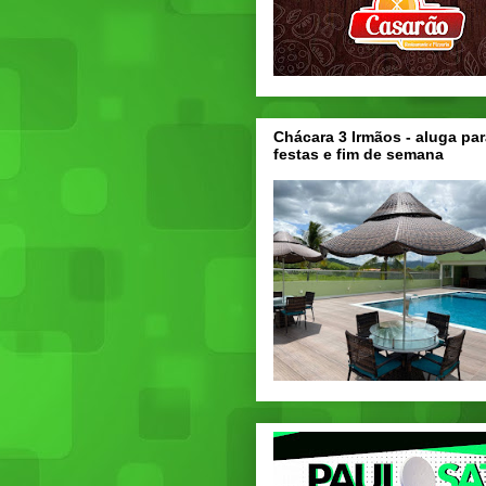
Chácara 3 Irmãos - aluga par
festas e fim de semana