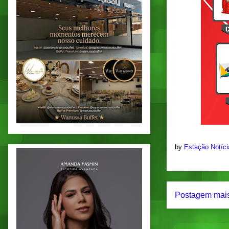
by
Estação Notíc
Postagem mais