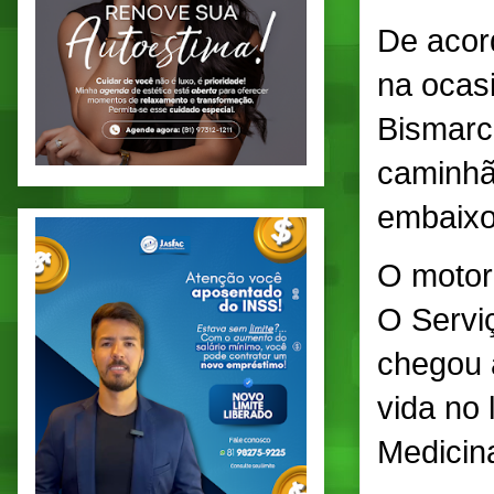
De acor
na ocasi
Bismarc
caminhão
embaixo
O motori
O Servi
chegou 
vida no 
Medicina