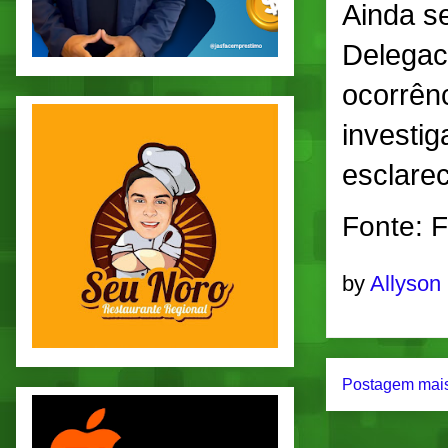
Ainda se
Delegac
ocorrênc
investi
esclare
Fonte: 
by
Allyson
Postagem mais