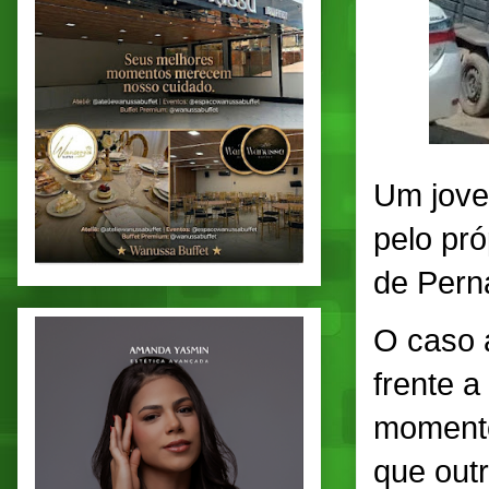
Um jove
pelo pró
de Pern
O caso 
frente 
momento
que out